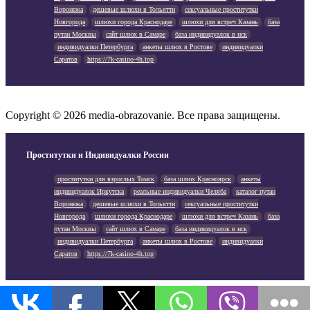
Воронежа
дешевые шлюхи в Тольятти
сексуальные проститутки
Новгорода
шлюхи города Краснодаре
шлюхи для встреч Казань
база
путан Москвы
сайт шлюх в Самаре
база индивидуалок в нск
индивидуалки Петербурга
анкеты шлюх в Ростове
индивидуалки
Саратов
https://7k-casino-4h.top
Copyright © 2026 media-obrazovanie. Все права защищены.
Проститутки и Индивидуалки России
проститутки для взрослых Томск
база шлюх Красноярск
анкеты
индивидуалок Иркутска
реальные индивидуалки Челяба
каталог путан
Воронежа
дешевые шлюхи в Тольятти
сексуальные проститутки
Новгорода
шлюхи города Краснодаре
шлюхи для встреч Казань
база
путан Москвы
сайт шлюх в Самаре
база индивидуалок в нск
индивидуалки Петербурга
анкеты шлюх в Ростове
индивидуалки
Саратов
https://7k-casino-4h.top