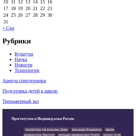
10
11
12
13
14
15
16
17
18
19
20
21
22
23
24
25
26
27
28
29
30
31
« Сен
Рубрики
Культура
Наука
Новости
Технологии
Аренда спецтехники
Подготовка детей к школе
Тренажерный зал
Проститутки и Индивидуалки России
проститутки для взрослых Томск
база шлюх Красноярск
анкеты
индивидуалок Иркутска
реальные индивидуалки Челяба
каталог путан