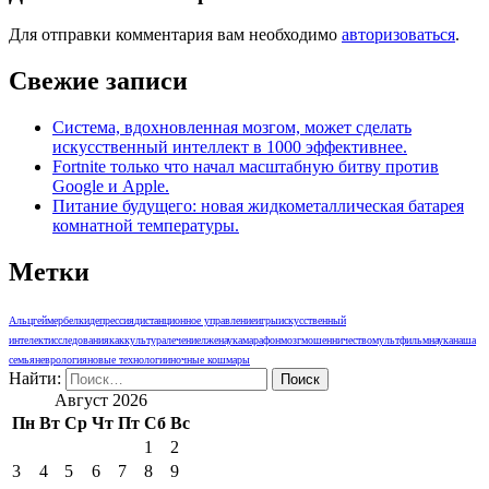
Для отправки комментария вам необходимо
авторизоваться
.
Свежие записи
Система, вдохновленная мозгом, может сделать
искусственный интеллект в 1000 эффективнее.
Fortnite только что начал масштабную битву против
Google и Apple.
Питание будущего: новая жидкометаллическая батарея
комнатной температуры.
Метки
Альцгеймер
белки
депрессия
дистанционное управление
игры
искусственный
интелект
исследования
как
культура
лечение
лженаука
марафон
мозг
мошенничество
мультфильм
наука
наша
семья
неврология
новые технологии
ночные кошмары
Найти:
Август 2026
Пн
Вт
Ср
Чт
Пт
Сб
Вс
1
2
3
4
5
6
7
8
9