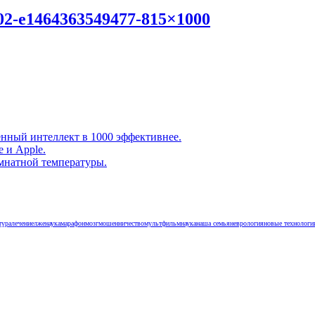
02-e1464363549477-815×1000
енный интеллект в 1000 эффективнее.
e и Apple.
омнатной температуры.
тура
лечение
лженаука
марафон
мозг
мошенничество
мультфильм
наука
наша семья
неврология
новые технологи