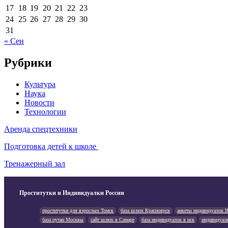
17
18
19
20
21
22
23
24
25
26
27
28
29
30
31
« Сен
Рубрики
Культура
Наука
Новости
Технологии
Аренда спецтехники
Подготовка детей к школе
Тренажерный зал
Проститутки и Индивидуалки России
проститутки для взрослых Томск
база шлюх Красноярск
анкеты индивидуалок И
база путан Москвы
сайт шлюх в Самаре
база индивидуалок в нск
индивидуал