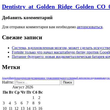
Dentistry_at_Golden_Ridge_Golden_CO_
Добавить комментарий
Для отправки комментария вам необходимо
авторизоваться
.
Свежие записи
Система, вдохновленная мозгом, может сделать искусств
Fortnite только что начал масштабную битву против Googl
Питание будущего: новая жидкометаллическая батарея к
Метки
Альцгеймер
белки
депрессия
дистанционное управление
игры
искусственный интелект
исследования
как
куль
Найти:
Август 2026
Пн
Вт
Ср
Чт
Пт
Сб
Вс
1
2
3
4
5
6
7
8
9
10
11
12
13
14
15
16