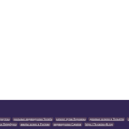
ркутска
реальные индивидуалки Челяба
каталог путан Воронежа
дешевые шлюхи в Тольятти
ки Петербурга
анкеты шлюх в Ростове
индивидуалки Саратов
https://7k-casino-4h.top