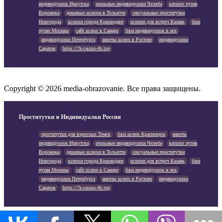
индивидуалок Иркутска
реальные индивидуалки Челяба
каталог путан
Воронежа
дешевые шлюхи в Тольятти
сексуальные проститутки
Новгорода
шлюхи города Краснодаре
шлюхи для встреч Казань
база
путан Москвы
сайт шлюх в Самаре
база индивидуалок в нск
индивидуалки Петербурга
анкеты шлюх в Ростове
индивидуалки
Саратов
https://7k-casino-4h.top
Copyright © 2026 media-obrazovanie. Все права защищены.
Проститутки и Индивидуалки России
проститутки для взрослых Томск
база шлюх Красноярск
анкеты
индивидуалок Иркутска
реальные индивидуалки Челяба
каталог путан
Воронежа
дешевые шлюхи в Тольятти
сексуальные проститутки
Новгорода
шлюхи города Краснодаре
шлюхи для встреч Казань
база
путан Москвы
сайт шлюх в Самаре
база индивидуалок в нск
индивидуалки Петербурга
анкеты шлюх в Ростове
индивидуалки
Саратов
https://7k-casino-4h.top