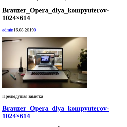
Brauzer_Opera_dlya_kompyuterov-
1024×614
admin
16.08.2019
0
Предыдущая заметка
Brauzer_Opera_dlya_kompyuterov-
1024×614