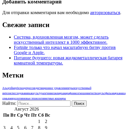
Добавить комментарий
Для отправки комментария вам необходимо
авторизоваться
.
Свежие записи
Система, вдохновленная мозгом, может сделать
искусственный интеллект в 1000 эффективнее.
Fortnite только что начал масштабную битву против
Google и Apple.
Питание будущего: новая жидкометаллическая батарея
комнатной температуры.
Метки
Альцгеймер
белки
депрессия
дистанционное управление
игры
искусственный
интелект
исследования
как
культура
лечение
лженаука
марафон
мозг
мошенничество
мультфильм
наука
наша
семья
неврология
новые технологии
ночные кошмары
Найти:
Август 2026
Пн
Вт
Ср
Чт
Пт
Сб
Вс
1
2
3
4
5
6
7
8
9